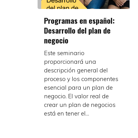
Programas
Programas en español:
en
Desarrollo del plan de
español:
negocio
Desarrollo
del
Este seminario
plan
proporcionará una
de
descripción general del
negocio
proceso y los componentes
esencial para un plan de
negocio. El valor real de
crear un plan de negocios
está en tener el…